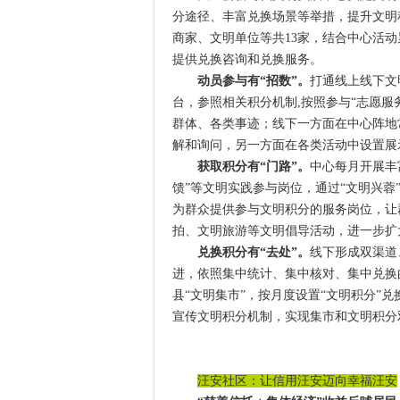
分途径、丰富兑换场景等举措，提升文明
商家、文明单位等共13家，结合中心活动累
提供兑换咨询和兑换服务。
动员参与有“招数”。
打通线上线下文
台，参照相关积分机制,按照参与“志愿服
群体、各类事迹；线下一方面在中心阵地
解和询问，另一方面在各类活动中设置展
获取积分有“门路”。
中心每月开展丰
馈”等文明实践参与岗位，通过“文明兴
为群众提供参与文明积分的服务岗位，让
拍、文明旅游等文明倡导活动，进一步扩
兑换积分有“去处”。
线下形成双渠道
进，依照集中统计、集中核对、集中兑换
县“文明集市”，按月度设置“文明积分”
宣传文明积分机制，实现集市和文明积分
汪安社区：让信用汪安迈向幸福汪安