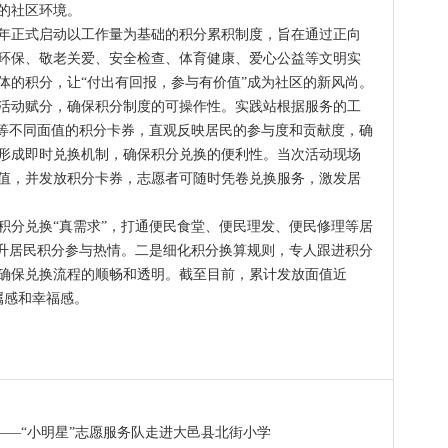
的社区环境。
22年正式启动以工作量为基础的积分累积制度，旨在通过正向
环保、敬老关爱、安全检查、体育健康、爱心公益等文明实
体的积分，让“付出有回报，参与有价值”成为社区的新风尚。
活动赋分，确保积分制度的可操作性。实践站根据服务的工
15”等不同面值的积分卡券，直观反映居民的参与度和贡献度，确
形成即时兑换机制，确保积分兑换的便利性。当次活动现场
值，并发放积分卡券，志愿者可随时凭卷兑换服务，激发居
积分兑换“真需求”，打通便民食堂、便民理发、便民修理等居
提升居民积分参与热情。二是细化积分换算规则，专人跟进积分
确保兑换流程的顺畅和透明。截至目前，累计发放面值近
属感和幸福感。
——“小明星”志愿服务队走进大邑县北街小学