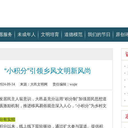
愿服务
未成年人
文明培育
道德模范
我们的节日
原创
】“小积分”引领乡风文明新风尚
4-09-14
来源：大邑文明网
责任编辑：wujie
发居民主人翁意识，大邑县充分运用“积分制”加强居民思想道
践激励机制，推进移风易俗观念深入人心，“小积分”为乡村文
分有实招
积分以来，线上线下双轮驱动，通过扩大参与渠道、提供积