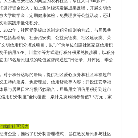
。
大邑县汪安社区为典型的农村社区，常住人口900多户，
信托进行资金投入，加上集体经济发展成果反哺，开展文明信
放大学助学金，定期健康体检，免费理发等公益活动，还让
文明实践来量化积分。
。
2022年，社区党委提出以制定积分细则的方式，与居民共
中包括基础项、社会治安类、公益美德类、社区建设类、荣
了文明信用积分增减项目，以“户”为单位创建社区家庭信用积
交子信用APP、川善治等方式进行积分积累兑换步骤，以积分
立由15名居民组成的轮值监督岗通过“日记录、月评比、季公
。
对于积分达标的居民，提供社区爱心服务和社区幸福超市
义工特约服务、免费理发、信用贷款等内容；开设汪安幸福
体系与居民日常习惯巧妙融合，居民用文明信用积分到超市
信用积分制度”全民覆盖，累计兑换购物券价值3.3万元，家
”赋能社区活力
经济企业，推出了积分制管理模式，旨在激发居民参与社区