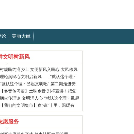
评论
美丽大邑
讲文明树新风
村规民约润乡土 文明新风入民心 大邑移风
理论润民心文明启新风——“就认这个理・
易俗宣讲走进悦来镇王岗村
“就认这个理・邑起文明吧” 第二期走进安
邑起文明吧”宣讲活动走进鹤鸣镇新民村
【乡音传习语】土味乡音 别样宣讲！把党
仁古镇 公馆小院传文明新风
烟火传理论 文明润人心 “就认这个理・邑起
的声音送到群众心坎上
【我们的文明集市】春“锋”十里，温暖有
文明吧” 首场宣讲活动走进大邑街头
你！大邑这场文明集市，你“赶”了吗？
志愿服务