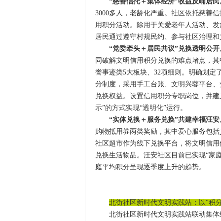
“慈善信托＋集体经济”收益反哺居民
3000多人，老龄化严重。社区依托慈善
用积分活动。除用于关爱老年人活动、发
居民通过遵守村规民约、参与社区治理和
“党委牵头＋居民共议”兑换透明公开
同破解文明信用积分兑换的难点堵点，其
誉事迹类5大板块、32项细则。明确划定
分制度，采用手工台账、文明兴蓉平台、
兑换权益。设置信用积分专职岗位，并建
示”的方式实现“透明化”运行。
“实体兑换＋服务兑换”共建幸福汪安
购物抵用券两类奖励，其中爱心服务包括
社区超市作为线下兑换平台，将文明信用
兑换生活物品。汪安社区目前已实现“家庭
庭平均积分呈现逐季度上升的趋势。
北街社区新时代文明实践站：以“积分
北街社区新时代文明实践站联动集体