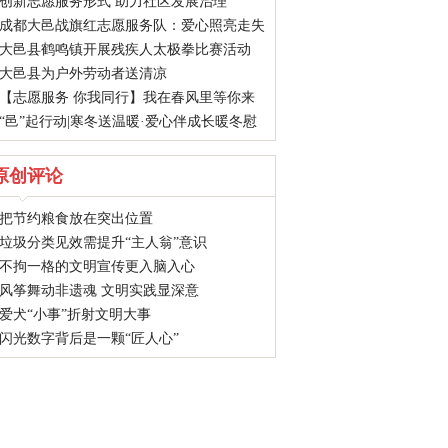
创新志愿服务形式 助力社区发展治理
成都大邑战旗红志愿服务队：爱心照亮走失
大邑县鹤鸣镇开展残疾人太极拳比赛活动
老人回家路
大邑县为户外劳动者送清凉
【志愿服务 你我同行】我在春风里等你来
“邑”起行动|寒冬送温暖·爱心伴成长暖冬慰
问活动
原创评论
把节约粮食放在突出位置
垃圾分类见效需提升“主人翁”意识
不拘一格的文明宣传更入脑入心
风筝舞动非遗魂 文明实践显深意
爱犬“小事”折射文明大事
闪光数字背后是一颗“匠人心”