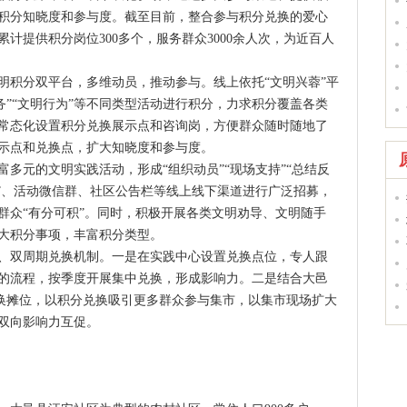
积分知晓度和参与度。截至目前，整合参与积分兑换的爱心
计提供积分岗位300多个，服务群众3000余人次，为近百人
明积分双平台，多维动员，推动参与。线上依托“文明兴蓉”平
务”“文明行为”等不同类型活动进行积分，力求积分覆盖各类
常态化设置积分兑换展示点和咨询岗，方便群众随时随地了
示点和兑换点，扩大知晓度和参与度。
富多元的文明实践活动，形成“组织动员”“现场支持”“总结反
蓉”、活动微信群、社区公告栏等线上线下渠道进行广泛招募，
群众“有分可积”。同时，积极开展各类文明劝导、文明随手
大积分事项，丰富积分类型。
、双周期兑换机制。一是在实践中心设置兑换点位，专人跟
的流程，按季度开展集中兑换，形成影响力。二是结合大邑
兑换摊位，以积分兑换吸引更多群众参与集市，以集市现场扩大
双向影响力互促。