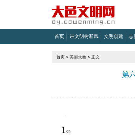
首页
讲文明树新风
文明创建
志
首页
>
美丽大邑
>
正文
第
1
/
25