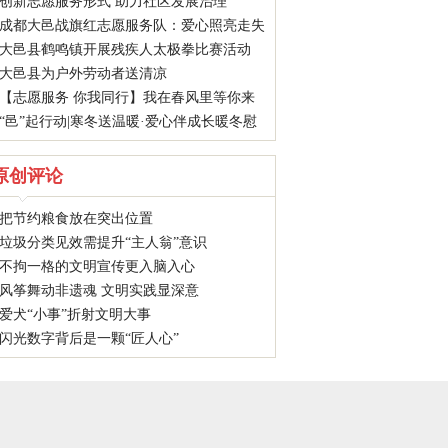
创新志愿服务形式 助力社区发展治理
成都大邑战旗红志愿服务队：爱心照亮走失
大邑县鹤鸣镇开展残疾人太极拳比赛活动
老人回家路
大邑县为户外劳动者送清凉
【志愿服务 你我同行】我在春风里等你来
“邑”起行动|寒冬送温暖·爱心伴成长暖冬慰
问活动
原创评论
把节约粮食放在突出位置
垃圾分类见效需提升“主人翁”意识
不拘一格的文明宣传更入脑入心
风筝舞动非遗魂 文明实践显深意
爱犬“小事”折射文明大事
闪光数字背后是一颗“匠人心”