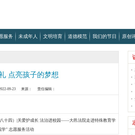
愿服务
未成年人
文明培育
道德模范
我们的节日
原创
礼 点亮孩子的梦想
2-09-23
来源：
责任编辑：
八十四）|关爱护成长 法治进校园——大邑法院走进特殊教育学
学” 志愿服务活动