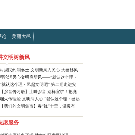
评论
美丽大邑
讲文明树新风
村规民约润乡土 文明新风入民心 大邑移风
理论润民心文明启新风——“就认这个理・
易俗宣讲走进悦来镇王岗村
“就认这个理・邑起文明吧” 第二期走进安
邑起文明吧”宣讲活动走进鹤鸣镇新民村
【乡音传习语】土味乡音 别样宣讲！把党
仁古镇 公馆小院传文明新风
烟火传理论 文明润人心 “就认这个理・邑起
的声音送到群众心坎上
【我们的文明集市】春“锋”十里，温暖有
文明吧” 首场宣讲活动走进大邑街头
你！大邑这场文明集市，你“赶”了吗？
志愿服务