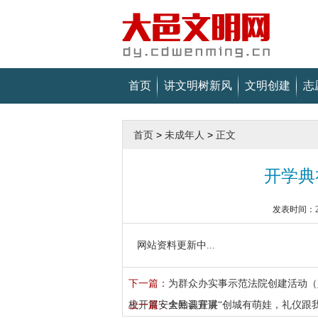
首页
讲文明树新风
文明创建
志
首页
>
未成年人
>
正文
开学典
发表时间：202
网站资料更新中...
下一篇：
为群众办实事示范法院创建活动（
校开展安全知识宣讲
上一篇：
大邑县开展“创城有萌娃，礼仪跟我