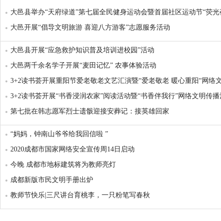
大邑县举办“天府绿道”第七届全民健身运动会暨首届社区运动节“荧光
动
大邑开展“倡导文明旅游 喜迎八方游客”志愿服务活动
大邑县开展“应急救护知识普及培训进校园”活动
大邑两千余名学子开展“麦田记忆” 农事体验活动
3+2读书荟开展重阳节爱老敬老文艺汇演暨“爱老敬老 暖心重阳“网络
活动
3+2读书荟开展“书香浸润农家”阅读活动暨“书香伴我行”网络文明传播
第七批在韩志愿军烈士遗骸迎接安葬记：接英雄回家
“妈妈，钟南山爷爷给我回信啦 ​”
2020成都市国家网络安全宣传周14日启动
今晚 成都市地标建筑将为教师亮灯
成都新版市民文明手册出炉
教师节快乐|三尺讲台育桃李，一只粉笔写春秋