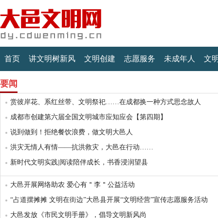
首页
讲文明树新风
文明创建
志愿服务
未成年人
文
要闻
赏彼岸花、系红丝带、文明祭祀……在成都换一种方式思念故人
成都市创建第六届全国文明城市应知应会【第四期】
说到做到！拒绝餐饮浪费，做文明大邑人
洪灾无情人有情——抗洪救灾，大邑在行动……
新时代文明实践|阅读陪伴成长，书香浸润望县
大邑开展网络助农 爱心有＂李＂公益活动
“占道摆摊摊 文明在街边”大邑县开展“文明经营”宣传志愿服务活动
大邑发放《市民文明手册》，倡导文明新风尚