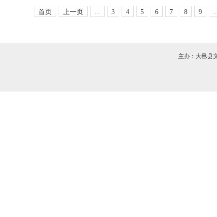
首页
上一页
...
3
4
5
6
7
8
9
..
主办：大邑县